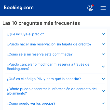
Las 10 preguntas más frecuentes
Elemento
¿Qué incluye el precio?
cerrado
Elemento
¿Puedo hacer una reservación sin tarjeta de crédito?
cerrado
Elemento
¿Cómo sé si mi reserva está confirmada?
cerrado
Elemento
¿Puedo cancelar o modificar mi reserva a través de
cerrado
Booking.com?
Elemento
¿Qué es el código PIN y para qué lo necesito?
cerrado
Elemento
¿Dónde puedo encontrar la información de contacto del
cerrado
alojamiento?
Elemento
¿Cómo puedo ver los precios?
cerrado