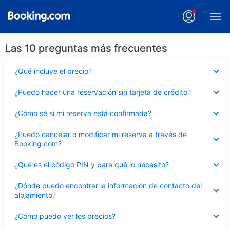
Las 10 preguntas más frecuentes
Elemento
¿Qué incluye el precio?
cerrado
Elemento
¿Puedo hacer una reservación sin tarjeta de crédito?
cerrado
Elemento
¿Cómo sé si mi reserva está confirmada?
cerrado
Elemento
¿Puedo cancelar o modificar mi reserva a través de
cerrado
Booking.com?
Elemento
¿Qué es el código PIN y para qué lo necesito?
cerrado
Elemento
¿Dónde puedo encontrar la información de contacto del
cerrado
alojamiento?
Elemento
¿Cómo puedo ver los precios?
cerrado