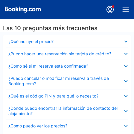
Las 10 preguntas más frecuentes
Elemento
¿Qué incluye el precio?
cerrado
Elemento
¿Puedo hacer una reservación sin tarjeta de crédito?
cerrado
Elemento
¿Cómo sé si mi reserva está confirmada?
cerrado
Elemento
¿Puedo cancelar o modificar mi reserva a través de
cerrado
Booking.com?
Elemento
¿Qué es el código PIN y para qué lo necesito?
cerrado
Elemento
¿Dónde puedo encontrar la información de contacto del
cerrado
alojamiento?
Elemento
¿Cómo puedo ver los precios?
cerrado