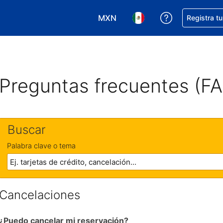
MXN
Obtener ayud
Registra t
Elegir tu moneda. Tu moneda ac
Elegir el idioma que pre
Preguntas frecuentes (F
Buscar
Palabra clave o tema
Cancelaciones
¿Puedo cancelar mi reservación?