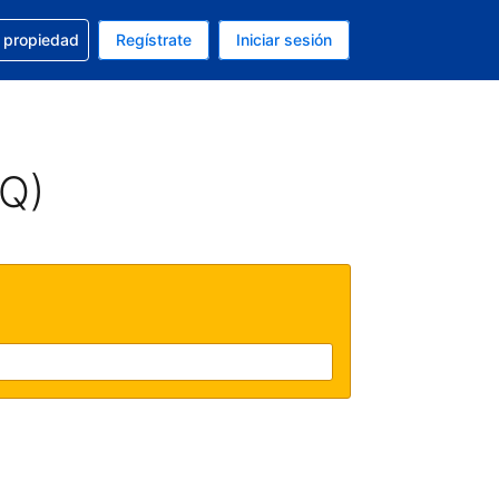
a con la reservación
u propiedad
Regístrate
Iniciar sesión
tual es Peso mexicano
fieres. Tu idioma actual es Español (México)
AQ)