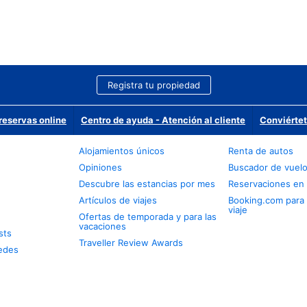
Registra tu propiedad
reservas online
Centro de ayuda - Atención al cliente
Conviértet
Alojamientos únicos
Renta de autos
Opiniones
Buscador de vuel
Descubre las estancias por mes
Reservaciones en 
Artículos de viajes
Booking.com para
viaje
Ofertas de temporada y para las
vacaciones
sts
Traveller Review Awards
edes