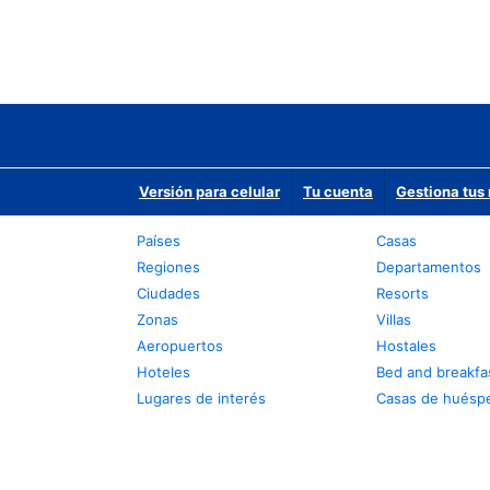
Versión para celular
Tu cuenta
Gestiona tus 
Países
Casas
Regiones
Departamentos
Ciudades
Resorts
Zonas
Villas
Aeropuertos
Hostales
Hoteles
Bed and breakfa
Lugares de interés
Casas de huésp