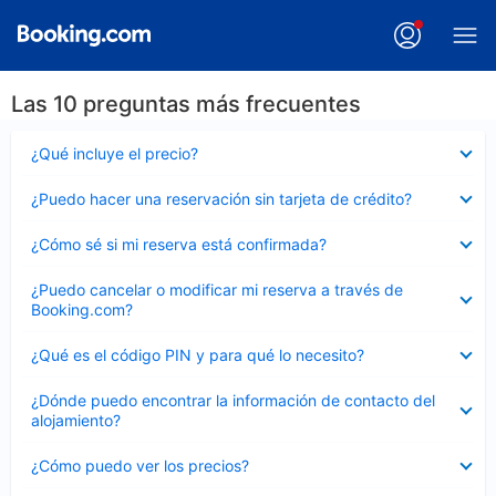
Las 10 preguntas más frecuentes
Elemento
¿Qué incluye el precio?
cerrado
Elemento
¿Puedo hacer una reservación sin tarjeta de crédito?
cerrado
Elemento
¿Cómo sé si mi reserva está confirmada?
cerrado
Elemento
¿Puedo cancelar o modificar mi reserva a través de
cerrado
Booking.com?
Elemento
¿Qué es el código PIN y para qué lo necesito?
cerrado
Elemento
¿Dónde puedo encontrar la información de contacto del
cerrado
alojamiento?
Elemento
¿Cómo puedo ver los precios?
cerrado