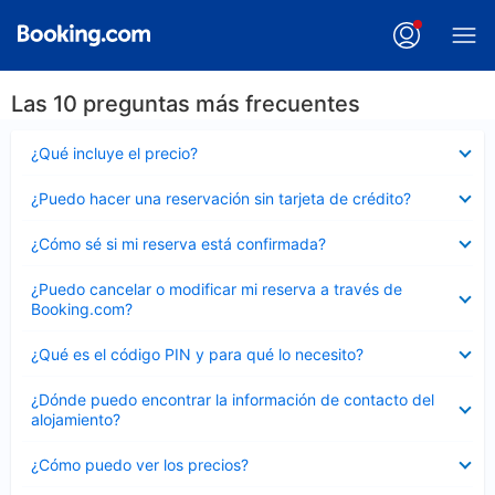
Las 10 preguntas más frecuentes
Elemento
¿Qué incluye el precio?
cerrado
Elemento
¿Puedo hacer una reservación sin tarjeta de crédito?
cerrado
Elemento
¿Cómo sé si mi reserva está confirmada?
cerrado
Elemento
¿Puedo cancelar o modificar mi reserva a través de
cerrado
Booking.com?
Elemento
¿Qué es el código PIN y para qué lo necesito?
cerrado
Elemento
¿Dónde puedo encontrar la información de contacto del
cerrado
alojamiento?
Elemento
¿Cómo puedo ver los precios?
cerrado