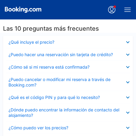
Las 10 preguntas más frecuentes
Elemento
¿Qué incluye el precio?
cerrado
Elemento
¿Puedo hacer una reservación sin tarjeta de crédito?
cerrado
Elemento
¿Cómo sé si mi reserva está confirmada?
cerrado
Elemento
¿Puedo cancelar o modificar mi reserva a través de
cerrado
Booking.com?
Elemento
¿Qué es el código PIN y para qué lo necesito?
cerrado
Elemento
¿Dónde puedo encontrar la información de contacto del
cerrado
alojamiento?
Elemento
¿Cómo puedo ver los precios?
cerrado