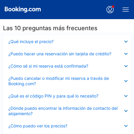
Las 10 preguntas más frecuentes
Elemento
¿Qué incluye el precio?
cerrado
Elemento
¿Puedo hacer una reservación sin tarjeta de crédito?
cerrado
Elemento
¿Cómo sé si mi reserva está confirmada?
cerrado
Elemento
¿Puedo cancelar o modificar mi reserva a través de
cerrado
Booking.com?
Elemento
¿Qué es el código PIN y para qué lo necesito?
cerrado
Elemento
¿Dónde puedo encontrar la información de contacto del
cerrado
alojamiento?
Elemento
¿Cómo puedo ver los precios?
cerrado