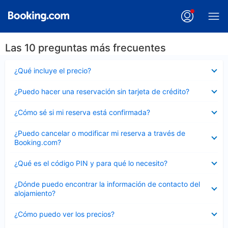
Las 10 preguntas más frecuentes
Elemento
¿Qué incluye el precio?
cerrado
Elemento
¿Puedo hacer una reservación sin tarjeta de crédito?
cerrado
Elemento
¿Cómo sé si mi reserva está confirmada?
cerrado
Elemento
¿Puedo cancelar o modificar mi reserva a través de
cerrado
Booking.com?
Elemento
¿Qué es el código PIN y para qué lo necesito?
cerrado
Elemento
¿Dónde puedo encontrar la información de contacto del
cerrado
alojamiento?
Elemento
¿Cómo puedo ver los precios?
cerrado