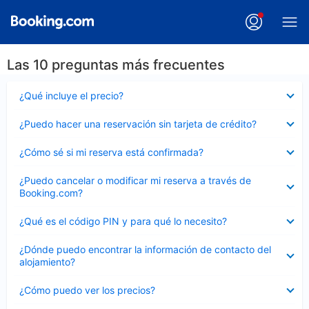
Las 10 preguntas más frecuentes
Elemento
¿Qué incluye el precio?
cerrado
Elemento
¿Puedo hacer una reservación sin tarjeta de crédito?
cerrado
Elemento
¿Cómo sé si mi reserva está confirmada?
cerrado
Elemento
¿Puedo cancelar o modificar mi reserva a través de
cerrado
Booking.com?
Elemento
¿Qué es el código PIN y para qué lo necesito?
cerrado
Elemento
¿Dónde puedo encontrar la información de contacto del
cerrado
alojamiento?
Elemento
¿Cómo puedo ver los precios?
cerrado