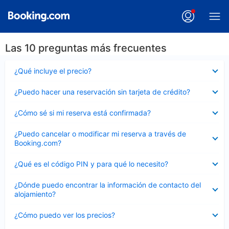
Las 10 preguntas más frecuentes
Elemento
¿Qué incluye el precio?
cerrado
Elemento
¿Puedo hacer una reservación sin tarjeta de crédito?
cerrado
Elemento
¿Cómo sé si mi reserva está confirmada?
cerrado
Elemento
¿Puedo cancelar o modificar mi reserva a través de
cerrado
Booking.com?
Elemento
¿Qué es el código PIN y para qué lo necesito?
cerrado
Elemento
¿Dónde puedo encontrar la información de contacto del
cerrado
alojamiento?
Elemento
¿Cómo puedo ver los precios?
cerrado