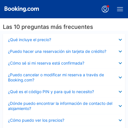
Las 10 preguntas más frecuentes
Elemento
¿Qué incluye el precio?
cerrado
Elemento
¿Puedo hacer una reservación sin tarjeta de crédito?
cerrado
Elemento
¿Cómo sé si mi reserva está confirmada?
cerrado
Elemento
¿Puedo cancelar o modificar mi reserva a través de
cerrado
Booking.com?
Elemento
¿Qué es el código PIN y para qué lo necesito?
cerrado
Elemento
¿Dónde puedo encontrar la información de contacto del
cerrado
alojamiento?
Elemento
¿Cómo puedo ver los precios?
cerrado