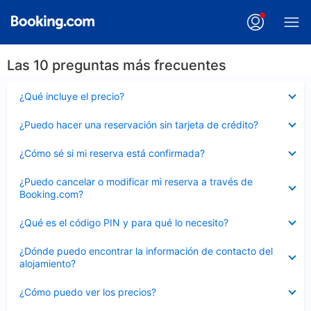
Las 10 preguntas más frecuentes
Elemento
¿Qué incluye el precio?
cerrado
Elemento
¿Puedo hacer una reservación sin tarjeta de crédito?
cerrado
Elemento
¿Cómo sé si mi reserva está confirmada?
cerrado
Elemento
¿Puedo cancelar o modificar mi reserva a través de
cerrado
Booking.com?
Elemento
¿Qué es el código PIN y para qué lo necesito?
cerrado
Elemento
¿Dónde puedo encontrar la información de contacto del
cerrado
alojamiento?
Elemento
¿Cómo puedo ver los precios?
cerrado