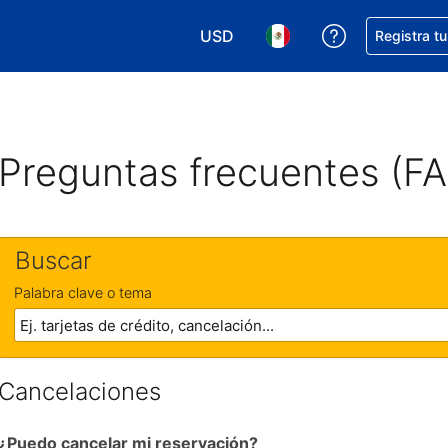
USD
Obtener ayud
Registra t
Elegir tu moneda. Tu moneda ac
Elegir el idioma que pre
Preguntas frecuentes (F
Buscar
Palabra clave o tema
Cancelaciones
¿Puedo cancelar mi reservación?