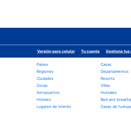
Versión para celular
Tu cuenta
Gestiona tus 
Países
Casas
Regiones
Departamentos
Ciudades
Resorts
Zonas
Villas
Aeropuertos
Hostales
Hoteles
Bed and breakfa
Lugares de interés
Casas de huésp