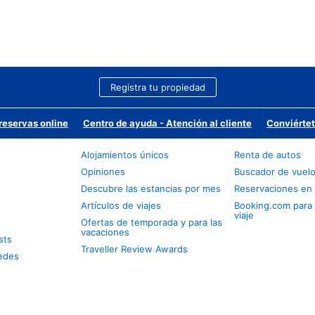
Registra tu propiedad
reservas online
Centro de ayuda - Atención al cliente
Conviértet
Alojamientos únicos
Renta de autos
Opiniones
Buscador de vuel
Descubre las estancias por mes
Reservaciones en 
Artículos de viajes
Booking.com para
viaje
Ofertas de temporada y para las
vacaciones
sts
Traveller Review Awards
edes