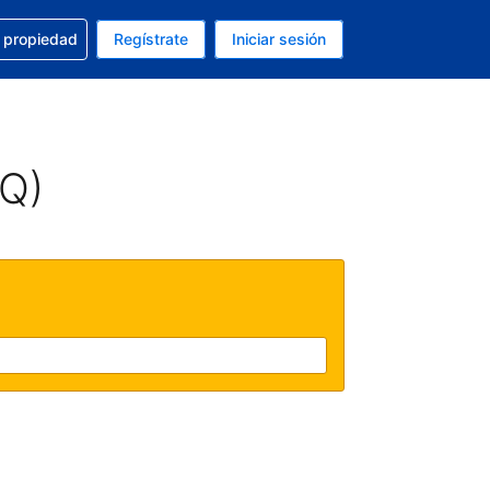
a con la reservación
u propiedad
Regístrate
Iniciar sesión
tual es Dólar de EEUU
fieres. Tu idioma actual es Español (México)
AQ)