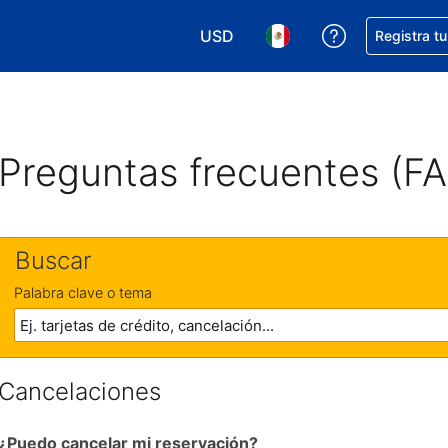
USD
Obtener ayud
Registra t
Elegir tu moneda. Tu moneda ac
Elegir el idioma que pre
Preguntas frecuentes (F
Buscar
Palabra clave o tema
Cancelaciones
¿Puedo cancelar mi reservación?