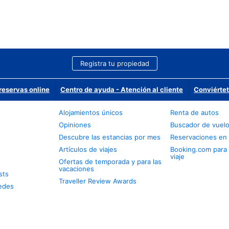
Registra tu propiedad
reservas online
Centro de ayuda - Atención al cliente
Conviértet
Alojamientos únicos
Renta de autos
Opiniones
Buscador de vuel
Descubre las estancias por mes
Reservaciones en 
Artículos de viajes
Booking.com para
viaje
Ofertas de temporada y para las
vacaciones
sts
Traveller Review Awards
edes