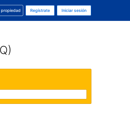
a con la reservación
u propiedad
Regístrate
Iniciar sesión
tual es Dólar de EEUU
fieres. Tu idioma actual es Español (México)
AQ)