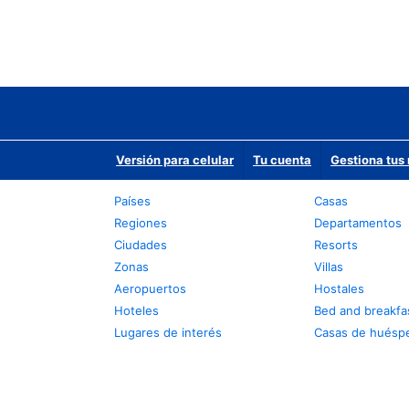
Versión para celular
Tu cuenta
Gestiona tus 
Países
Casas
Regiones
Departamentos
Ciudades
Resorts
Zonas
Villas
Aeropuertos
Hostales
Hoteles
Bed and breakfa
Lugares de interés
Casas de huésp