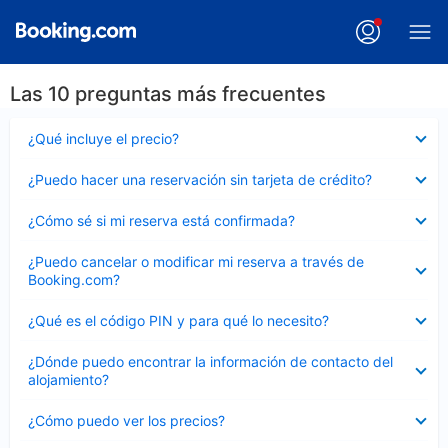
Las 10 preguntas más frecuentes
Elemento
¿Qué incluye el precio?
cerrado
Elemento
¿Puedo hacer una reservación sin tarjeta de crédito?
cerrado
Elemento
¿Cómo sé si mi reserva está confirmada?
cerrado
Elemento
¿Puedo cancelar o modificar mi reserva a través de
cerrado
Booking.com?
Elemento
¿Qué es el código PIN y para qué lo necesito?
cerrado
Elemento
¿Dónde puedo encontrar la información de contacto del
cerrado
alojamiento?
Elemento
¿Cómo puedo ver los precios?
cerrado