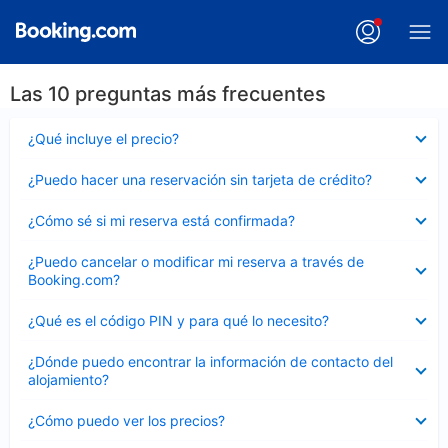
Las 10 preguntas más frecuentes
Elemento
¿Qué incluye el precio?
cerrado
Elemento
¿Puedo hacer una reservación sin tarjeta de crédito?
cerrado
Elemento
¿Cómo sé si mi reserva está confirmada?
cerrado
Elemento
¿Puedo cancelar o modificar mi reserva a través de
cerrado
Booking.com?
Elemento
¿Qué es el código PIN y para qué lo necesito?
cerrado
Elemento
¿Dónde puedo encontrar la información de contacto del
cerrado
alojamiento?
Elemento
¿Cómo puedo ver los precios?
cerrado