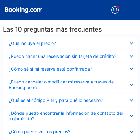
Las 10 preguntas más frecuentes
Elemento
¿Qué incluye el precio?
cerrado
Elemento
¿Puedo hacer una reservación sin tarjeta de crédito?
cerrado
Elemento
¿Cómo sé si mi reserva está confirmada?
cerrado
Elemento
¿Puedo cancelar o modificar mi reserva a través de
cerrado
Booking.com?
Elemento
¿Qué es el código PIN y para qué lo necesito?
cerrado
Elemento
¿Dónde puedo encontrar la información de contacto del
cerrado
alojamiento?
Elemento
¿Cómo puedo ver los precios?
cerrado