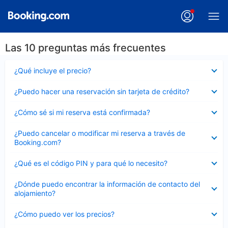
Las 10 preguntas más frecuentes
Elemento
¿Qué incluye el precio?
cerrado
Elemento
¿Puedo hacer una reservación sin tarjeta de crédito?
cerrado
Elemento
¿Cómo sé si mi reserva está confirmada?
cerrado
Elemento
¿Puedo cancelar o modificar mi reserva a través de
cerrado
Booking.com?
Elemento
¿Qué es el código PIN y para qué lo necesito?
cerrado
Elemento
¿Dónde puedo encontrar la información de contacto del
cerrado
alojamiento?
Elemento
¿Cómo puedo ver los precios?
cerrado