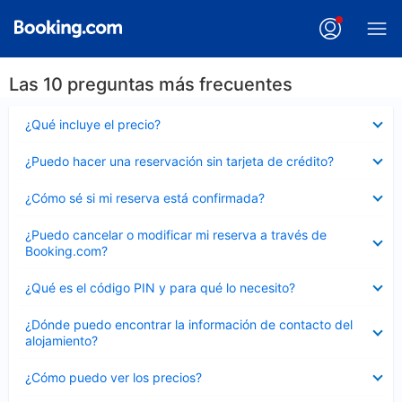
Las 10 preguntas más frecuentes
Elemento
¿Qué incluye el precio?
cerrado
Elemento
¿Puedo hacer una reservación sin tarjeta de crédito?
cerrado
Elemento
¿Cómo sé si mi reserva está confirmada?
cerrado
Elemento
¿Puedo cancelar o modificar mi reserva a través de
cerrado
Booking.com?
Elemento
¿Qué es el código PIN y para qué lo necesito?
cerrado
Elemento
¿Dónde puedo encontrar la información de contacto del
cerrado
alojamiento?
Elemento
¿Cómo puedo ver los precios?
cerrado