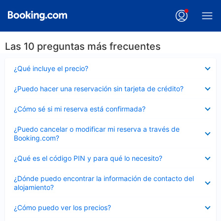
Las 10 preguntas más frecuentes
Elemento
¿Qué incluye el precio?
cerrado
Elemento
¿Puedo hacer una reservación sin tarjeta de crédito?
cerrado
Elemento
¿Cómo sé si mi reserva está confirmada?
cerrado
Elemento
¿Puedo cancelar o modificar mi reserva a través de
cerrado
Booking.com?
Elemento
¿Qué es el código PIN y para qué lo necesito?
cerrado
Elemento
¿Dónde puedo encontrar la información de contacto del
cerrado
alojamiento?
Elemento
¿Cómo puedo ver los precios?
cerrado