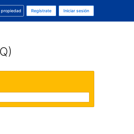
a con la reservación
u propiedad
Regístrate
Iniciar sesión
tual es Dólar de EEUU
fieres. Tu idioma actual es Español (México)
AQ)