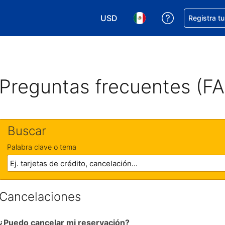
USD
Obtener ayud
Registra t
Elegir tu moneda. Tu moneda ac
Elegir el idioma que pre
Preguntas frecuentes (F
Buscar
Palabra clave o tema
Cancelaciones
¿Puedo cancelar mi reservación?