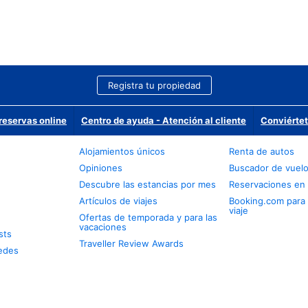
Registra tu propiedad
reservas online
Centro de ayuda - Atención al cliente
Conviértet
Alojamientos únicos
Renta de autos
Opiniones
Buscador de vuel
Descubre las estancias por mes
Reservaciones en 
Artículos de viajes
Booking.com para
viaje
Ofertas de temporada y para las
vacaciones
sts
Traveller Review Awards
edes