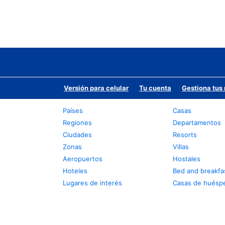
Versión para celular
Tu cuenta
Gestiona tus 
Países
Casas
Regiones
Departamentos
Ciudades
Resorts
Zonas
Villas
Aeropuertos
Hostales
Hoteles
Bed and breakfa
Lugares de interés
Casas de huésp