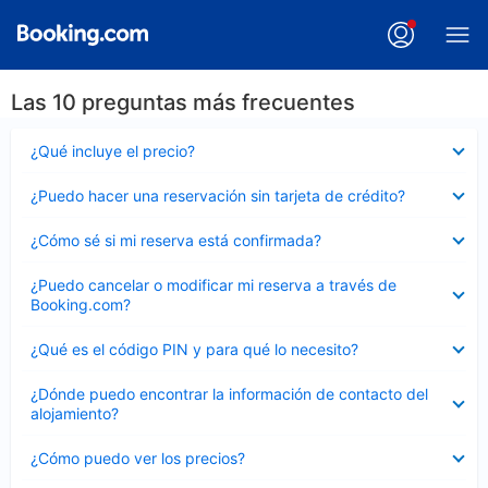
Las 10 preguntas más frecuentes
Elemento
¿Qué incluye el precio?
cerrado
Elemento
¿Puedo hacer una reservación sin tarjeta de crédito?
cerrado
Elemento
¿Cómo sé si mi reserva está confirmada?
cerrado
Elemento
¿Puedo cancelar o modificar mi reserva a través de
cerrado
Booking.com?
Elemento
¿Qué es el código PIN y para qué lo necesito?
cerrado
Elemento
¿Dónde puedo encontrar la información de contacto del
cerrado
alojamiento?
Elemento
¿Cómo puedo ver los precios?
cerrado