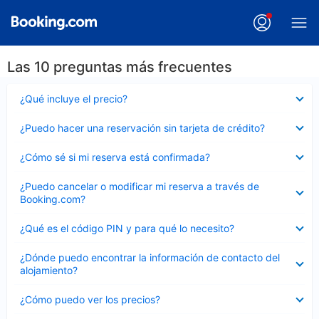
Las 10 preguntas más frecuentes
Elemento
¿Qué incluye el precio?
cerrado
Elemento
¿Puedo hacer una reservación sin tarjeta de crédito?
cerrado
Elemento
¿Cómo sé si mi reserva está confirmada?
cerrado
Elemento
¿Puedo cancelar o modificar mi reserva a través de
cerrado
Booking.com?
Elemento
¿Qué es el código PIN y para qué lo necesito?
cerrado
Elemento
¿Dónde puedo encontrar la información de contacto del
cerrado
alojamiento?
Elemento
¿Cómo puedo ver los precios?
cerrado