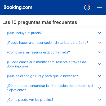
Las 10 preguntas más frecuentes
Elemento
¿Qué incluye el precio?
cerrado
Elemento
¿Puedo hacer una reservación sin tarjeta de crédito?
cerrado
Elemento
¿Cómo sé si mi reserva está confirmada?
cerrado
Elemento
¿Puedo cancelar o modificar mi reserva a través de
cerrado
Booking.com?
Elemento
¿Qué es el código PIN y para qué lo necesito?
cerrado
Elemento
¿Dónde puedo encontrar la información de contacto del
cerrado
alojamiento?
Elemento
¿Cómo puedo ver los precios?
cerrado