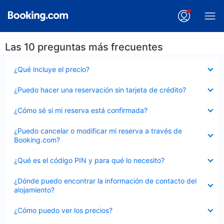
Las 10 preguntas más frecuentes
Elemento
¿Qué incluye el precio?
cerrado
Elemento
¿Puedo hacer una reservación sin tarjeta de crédito?
cerrado
Elemento
¿Cómo sé si mi reserva está confirmada?
cerrado
Elemento
¿Puedo cancelar o modificar mi reserva a través de
cerrado
Booking.com?
Elemento
¿Qué es el código PIN y para qué lo necesito?
cerrado
Elemento
¿Dónde puedo encontrar la información de contacto del
cerrado
alojamiento?
Elemento
¿Cómo puedo ver los precios?
cerrado