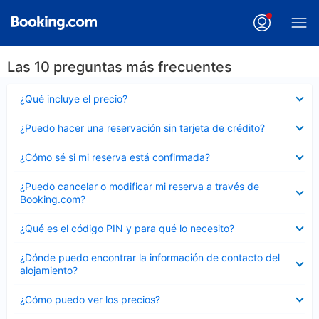
Las 10 preguntas más frecuentes
Elemento
¿Qué incluye el precio?
cerrado
Elemento
¿Puedo hacer una reservación sin tarjeta de crédito?
cerrado
Elemento
¿Cómo sé si mi reserva está confirmada?
cerrado
Elemento
¿Puedo cancelar o modificar mi reserva a través de
cerrado
Booking.com?
Elemento
¿Qué es el código PIN y para qué lo necesito?
cerrado
Elemento
¿Dónde puedo encontrar la información de contacto del
cerrado
alojamiento?
Elemento
¿Cómo puedo ver los precios?
cerrado