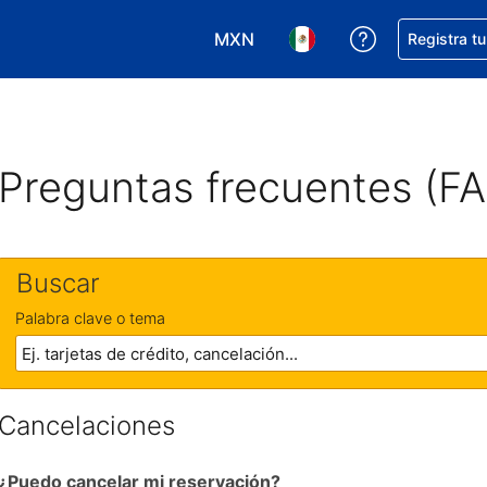
MXN
Obtener ayud
Registra t
Elegir tu moneda. Tu moneda ac
Elegir el idioma que pre
Preguntas frecuentes (F
Buscar
Palabra clave o tema
Cancelaciones
¿Puedo cancelar mi reservación?