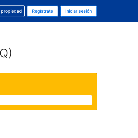
a con la reservación
u propiedad
Regístrate
Iniciar sesión
tual es Peso mexicano
fieres. Tu idioma actual es Español (México)
AQ)