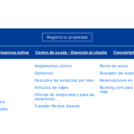
Registra tu propiedad
reservas online
Centro de ayuda - Atención al cliente
Conviértet
Alojamientos únicos
Renta de autos
Opiniones
Buscador de vuel
Descubre las estancias por mes
Reservaciones en 
Artículos de viajes
Booking.com para
viaje
Ofertas de temporada y para las
vacaciones
sts
Traveller Review Awards
edes