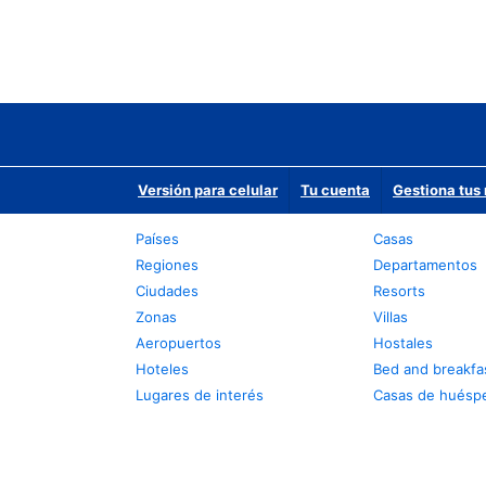
Versión para celular
Tu cuenta
Gestiona tus 
Países
Casas
Regiones
Departamentos
Ciudades
Resorts
Zonas
Villas
Aeropuertos
Hostales
Hoteles
Bed and breakfa
Lugares de interés
Casas de huésp