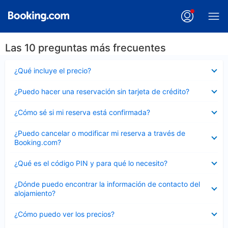
Las 10 preguntas más frecuentes
Elemento
¿Qué incluye el precio?
cerrado
Elemento
¿Puedo hacer una reservación sin tarjeta de crédito?
cerrado
Elemento
¿Cómo sé si mi reserva está confirmada?
cerrado
Elemento
¿Puedo cancelar o modificar mi reserva a través de
cerrado
Booking.com?
Elemento
¿Qué es el código PIN y para qué lo necesito?
cerrado
Elemento
¿Dónde puedo encontrar la información de contacto del
cerrado
alojamiento?
Elemento
¿Cómo puedo ver los precios?
cerrado