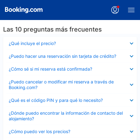
Las 10 preguntas más frecuentes
Elemento
¿Qué incluye el precio?
cerrado
Elemento
¿Puedo hacer una reservación sin tarjeta de crédito?
cerrado
Elemento
¿Cómo sé si mi reserva está confirmada?
cerrado
Elemento
¿Puedo cancelar o modificar mi reserva a través de
cerrado
Booking.com?
Elemento
¿Qué es el código PIN y para qué lo necesito?
cerrado
Elemento
¿Dónde puedo encontrar la información de contacto del
cerrado
alojamiento?
Elemento
¿Cómo puedo ver los precios?
cerrado