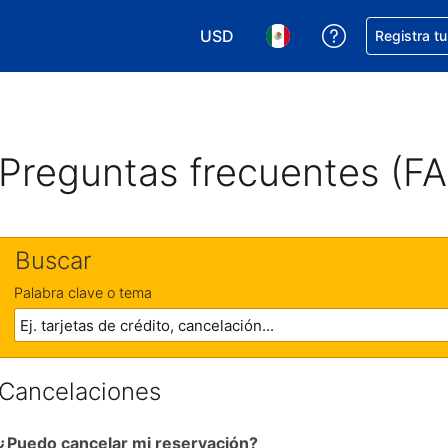
USD
Obtener ayud
Registra t
Elegir tu moneda. Tu moneda ac
Elegir el idioma que pre
Preguntas frecuentes (F
Buscar
Palabra clave o tema
Cancelaciones
¿Puedo cancelar mi reservación?