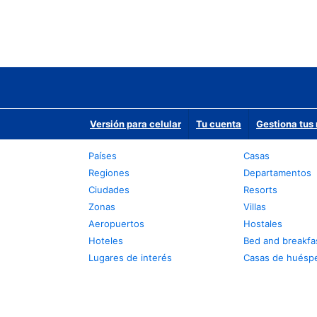
Versión para celular
Tu cuenta
Gestiona tus 
Países
Casas
Regiones
Departamentos
Ciudades
Resorts
Zonas
Villas
Aeropuertos
Hostales
Hoteles
Bed and breakfa
Lugares de interés
Casas de huésp