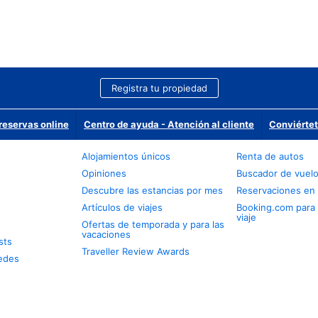
Registra tu propiedad
reservas online
Centro de ayuda - Atención al cliente
Conviértet
Alojamientos únicos
Renta de autos
Opiniones
Buscador de vuel
Descubre las estancias por mes
Reservaciones en 
Artículos de viajes
Booking.com para
viaje
Ofertas de temporada y para las
vacaciones
sts
Traveller Review Awards
edes