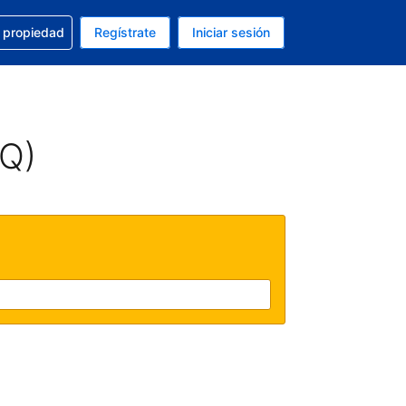
a con la reservación
u propiedad
Regístrate
Iniciar sesión
tual es Dólar de EEUU
fieres. Tu idioma actual es Español (México)
AQ)