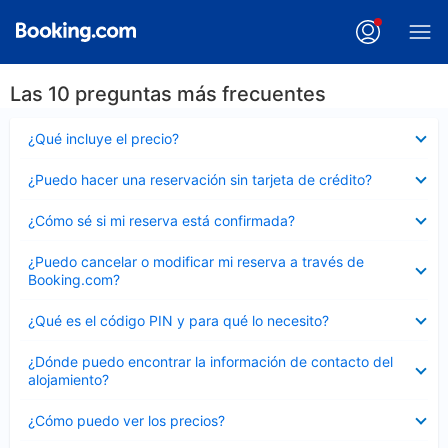
Las 10 preguntas más frecuentes
Elemento
¿Qué incluye el precio?
cerrado
Elemento
¿Puedo hacer una reservación sin tarjeta de crédito?
cerrado
Elemento
¿Cómo sé si mi reserva está confirmada?
cerrado
Elemento
¿Puedo cancelar o modificar mi reserva a través de
cerrado
Booking.com?
Elemento
¿Qué es el código PIN y para qué lo necesito?
cerrado
Elemento
¿Dónde puedo encontrar la información de contacto del
cerrado
alojamiento?
Elemento
¿Cómo puedo ver los precios?
cerrado