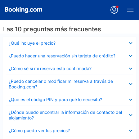
Las 10 preguntas más frecuentes
Elemento
¿Qué incluye el precio?
cerrado
Elemento
¿Puedo hacer una reservación sin tarjeta de crédito?
cerrado
Elemento
¿Cómo sé si mi reserva está confirmada?
cerrado
Elemento
¿Puedo cancelar o modificar mi reserva a través de
cerrado
Booking.com?
Elemento
¿Qué es el código PIN y para qué lo necesito?
cerrado
Elemento
¿Dónde puedo encontrar la información de contacto del
cerrado
alojamiento?
Elemento
¿Cómo puedo ver los precios?
cerrado