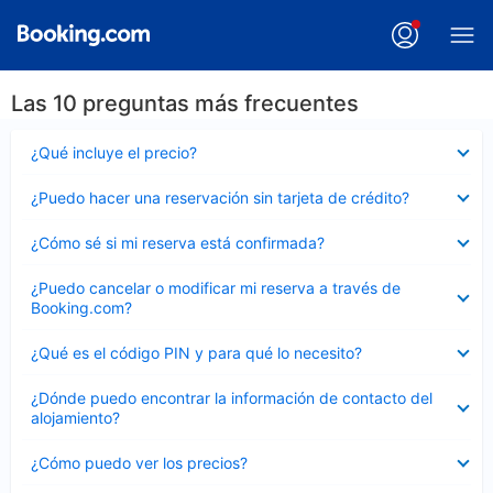
Las 10 preguntas más frecuentes
Elemento
¿Qué incluye el precio?
cerrado
Elemento
¿Puedo hacer una reservación sin tarjeta de crédito?
cerrado
Elemento
¿Cómo sé si mi reserva está confirmada?
cerrado
Elemento
¿Puedo cancelar o modificar mi reserva a través de
cerrado
Booking.com?
Elemento
¿Qué es el código PIN y para qué lo necesito?
cerrado
Elemento
¿Dónde puedo encontrar la información de contacto del
cerrado
alojamiento?
Elemento
¿Cómo puedo ver los precios?
cerrado