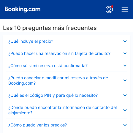
Las 10 preguntas más frecuentes
Elemento
¿Qué incluye el precio?
cerrado
Elemento
¿Puedo hacer una reservación sin tarjeta de crédito?
cerrado
Elemento
¿Cómo sé si mi reserva está confirmada?
cerrado
Elemento
¿Puedo cancelar o modificar mi reserva a través de
cerrado
Booking.com?
Elemento
¿Qué es el código PIN y para qué lo necesito?
cerrado
Elemento
¿Dónde puedo encontrar la información de contacto del
cerrado
alojamiento?
Elemento
¿Cómo puedo ver los precios?
cerrado