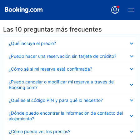
Las 10 preguntas más frecuentes
Elemento
¿Qué incluye el precio?
cerrado
Elemento
¿Puedo hacer una reservación sin tarjeta de crédito?
cerrado
Elemento
¿Cómo sé si mi reserva está confirmada?
cerrado
Elemento
¿Puedo cancelar o modificar mi reserva a través de
cerrado
Booking.com?
Elemento
¿Qué es el código PIN y para qué lo necesito?
cerrado
Elemento
¿Dónde puedo encontrar la información de contacto del
cerrado
alojamiento?
Elemento
¿Cómo puedo ver los precios?
cerrado