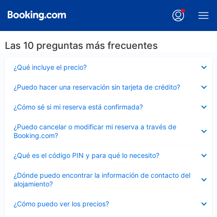
Las 10 preguntas más frecuentes
Elemento
¿Qué incluye el precio?
cerrado
Elemento
¿Puedo hacer una reservación sin tarjeta de crédito?
cerrado
Elemento
¿Cómo sé si mi reserva está confirmada?
cerrado
Elemento
¿Puedo cancelar o modificar mi reserva a través de
cerrado
Booking.com?
Elemento
¿Qué es el código PIN y para qué lo necesito?
cerrado
Elemento
¿Dónde puedo encontrar la información de contacto del
cerrado
alojamiento?
Elemento
¿Cómo puedo ver los precios?
cerrado