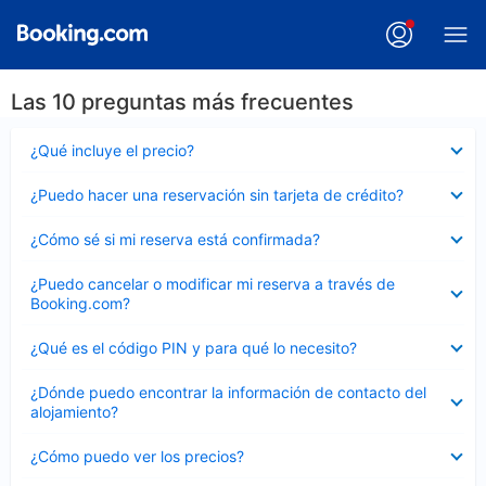
Las 10 preguntas más frecuentes
Elemento
¿Qué incluye el precio?
cerrado
Elemento
¿Puedo hacer una reservación sin tarjeta de crédito?
cerrado
Elemento
¿Cómo sé si mi reserva está confirmada?
cerrado
Elemento
¿Puedo cancelar o modificar mi reserva a través de
cerrado
Booking.com?
Elemento
¿Qué es el código PIN y para qué lo necesito?
cerrado
Elemento
¿Dónde puedo encontrar la información de contacto del
cerrado
alojamiento?
Elemento
¿Cómo puedo ver los precios?
cerrado