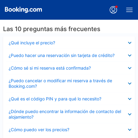
Las 10 preguntas más frecuentes
Elemento
¿Qué incluye el precio?
cerrado
Elemento
¿Puedo hacer una reservación sin tarjeta de crédito?
cerrado
Elemento
¿Cómo sé si mi reserva está confirmada?
cerrado
Elemento
¿Puedo cancelar o modificar mi reserva a través de
cerrado
Booking.com?
Elemento
¿Qué es el código PIN y para qué lo necesito?
cerrado
Elemento
¿Dónde puedo encontrar la información de contacto del
cerrado
alojamiento?
Elemento
¿Cómo puedo ver los precios?
cerrado