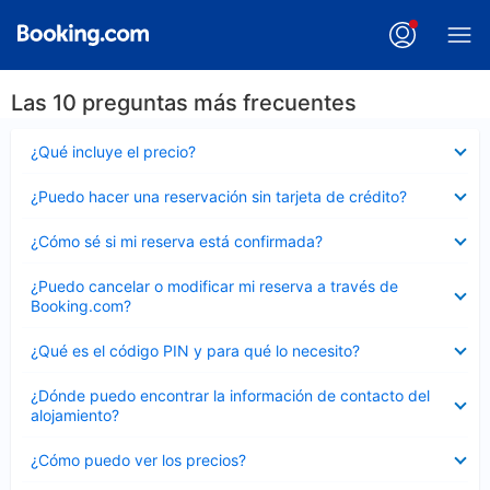
Las 10 preguntas más frecuentes
Elemento
¿Qué incluye el precio?
cerrado
Elemento
¿Puedo hacer una reservación sin tarjeta de crédito?
cerrado
Elemento
¿Cómo sé si mi reserva está confirmada?
cerrado
Elemento
¿Puedo cancelar o modificar mi reserva a través de
cerrado
Booking.com?
Elemento
¿Qué es el código PIN y para qué lo necesito?
cerrado
Elemento
¿Dónde puedo encontrar la información de contacto del
cerrado
alojamiento?
Elemento
¿Cómo puedo ver los precios?
cerrado