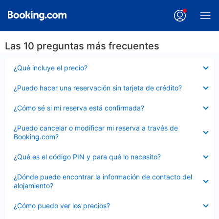
Las 10 preguntas más frecuentes
Elemento
¿Qué incluye el precio?
cerrado
Elemento
¿Puedo hacer una reservación sin tarjeta de crédito?
cerrado
Elemento
¿Cómo sé si mi reserva está confirmada?
cerrado
Elemento
¿Puedo cancelar o modificar mi reserva a través de
cerrado
Booking.com?
Elemento
¿Qué es el código PIN y para qué lo necesito?
cerrado
Elemento
¿Dónde puedo encontrar la información de contacto del
cerrado
alojamiento?
Elemento
¿Cómo puedo ver los precios?
cerrado