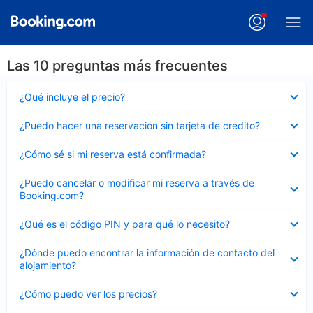
Las 10 preguntas más frecuentes
Elemento
¿Qué incluye el precio?
cerrado
Elemento
¿Puedo hacer una reservación sin tarjeta de crédito?
cerrado
Elemento
¿Cómo sé si mi reserva está confirmada?
cerrado
Elemento
¿Puedo cancelar o modificar mi reserva a través de
cerrado
Booking.com?
Elemento
¿Qué es el código PIN y para qué lo necesito?
cerrado
Elemento
¿Dónde puedo encontrar la información de contacto del
cerrado
alojamiento?
Elemento
¿Cómo puedo ver los precios?
cerrado