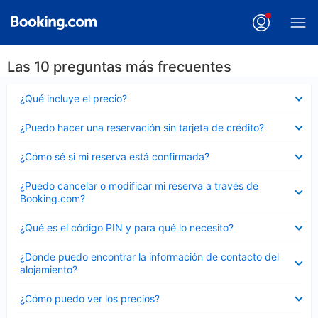
Las 10 preguntas más frecuentes
Elemento
¿Qué incluye el precio?
cerrado
Elemento
¿Puedo hacer una reservación sin tarjeta de crédito?
cerrado
Elemento
¿Cómo sé si mi reserva está confirmada?
cerrado
Elemento
¿Puedo cancelar o modificar mi reserva a través de
cerrado
Booking.com?
Elemento
¿Qué es el código PIN y para qué lo necesito?
cerrado
Elemento
¿Dónde puedo encontrar la información de contacto del
cerrado
alojamiento?
Elemento
¿Cómo puedo ver los precios?
cerrado