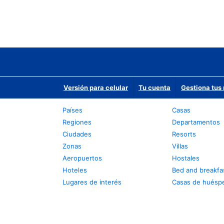
Versión para celular
Tu cuenta
Gestiona tus 
Países
Casas
Regiones
Departamentos
Ciudades
Resorts
Zonas
Villas
Aeropuertos
Hostales
Hoteles
Bed and breakfa
Lugares de interés
Casas de huésp