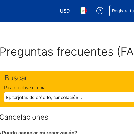
USD
Obtener ayud
Registra t
Elegir tu moneda. Tu moneda ac
Elegir el idioma que pre
Preguntas frecuentes (F
Buscar
Palabra clave o tema
Cancelaciones
¿Puedo cancelar mi reservación?