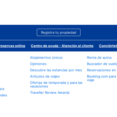
Registra tu propiedad
reservas online
Centro de ayuda - Atención al cliente
Conviértet
Alojamientos únicos
Renta de autos
Opiniones
Buscador de vuel
Descubre las estancias por mes
Reservaciones en 
Artículos de viajes
Booking.com para
viaje
Ofertas de temporada y para las
vacaciones
sts
Traveller Review Awards
edes