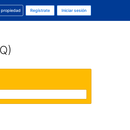
a con la reservación
u propiedad
Regístrate
Iniciar sesión
tual es Dólar de EEUU
fieres. Tu idioma actual es Español (México)
AQ)