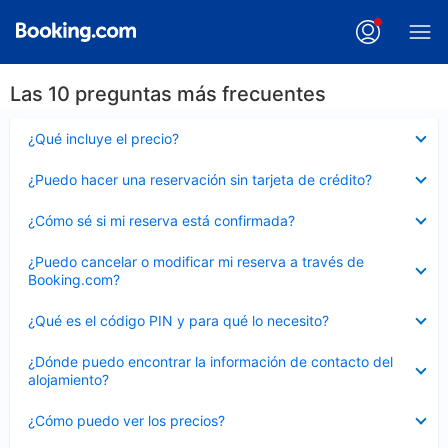
Las 10 preguntas más frecuentes
Elemento
¿Qué incluye el precio?
cerrado
Elemento
¿Puedo hacer una reservación sin tarjeta de crédito?
cerrado
Elemento
¿Cómo sé si mi reserva está confirmada?
cerrado
Elemento
¿Puedo cancelar o modificar mi reserva a través de
cerrado
Booking.com?
Elemento
¿Qué es el código PIN y para qué lo necesito?
cerrado
Elemento
¿Dónde puedo encontrar la información de contacto del
cerrado
alojamiento?
Elemento
¿Cómo puedo ver los precios?
cerrado