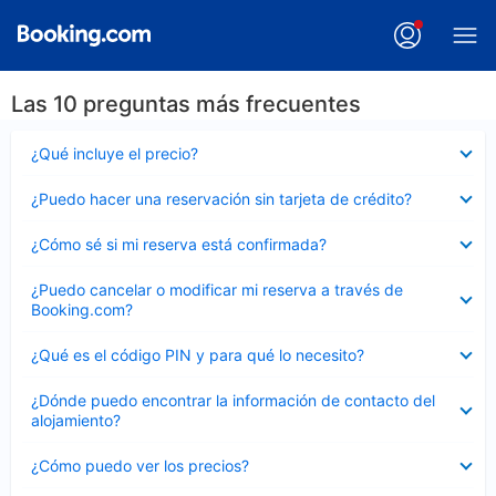
Las 10 preguntas más frecuentes
Elemento
¿Qué incluye el precio?
cerrado
Elemento
¿Puedo hacer una reservación sin tarjeta de crédito?
cerrado
Elemento
¿Cómo sé si mi reserva está confirmada?
cerrado
Elemento
¿Puedo cancelar o modificar mi reserva a través de
cerrado
Booking.com?
Elemento
¿Qué es el código PIN y para qué lo necesito?
cerrado
Elemento
¿Dónde puedo encontrar la información de contacto del
cerrado
alojamiento?
Elemento
¿Cómo puedo ver los precios?
cerrado