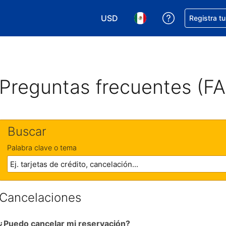
USD
Obtener ayud
Registra t
Elegir tu moneda. Tu moneda ac
Elegir el idioma que pre
Preguntas frecuentes (F
Buscar
Palabra clave o tema
Cancelaciones
¿Puedo cancelar mi reservación?