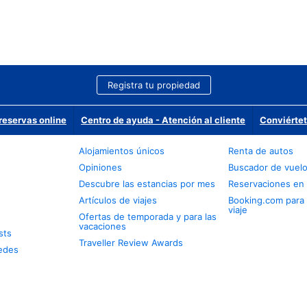
Registra tu propiedad
reservas online
Centro de ayuda - Atención al cliente
Conviértet
Alojamientos únicos
Renta de autos
Opiniones
Buscador de vuel
Descubre las estancias por mes
Reservaciones en 
Artículos de viajes
Booking.com para
viaje
Ofertas de temporada y para las
vacaciones
sts
Traveller Review Awards
edes