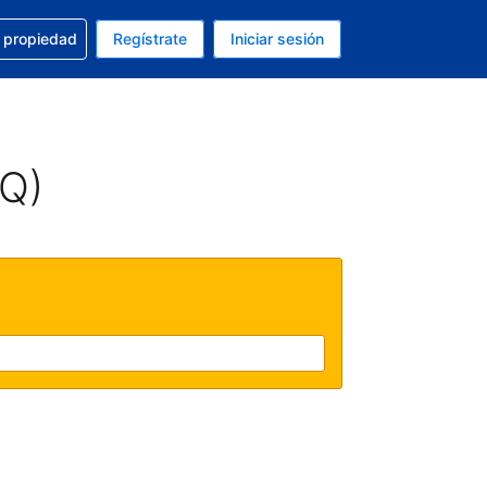
a con la reservación
u propiedad
Regístrate
Iniciar sesión
tual es Dólar de EEUU
fieres. Tu idioma actual es Español (México)
AQ)