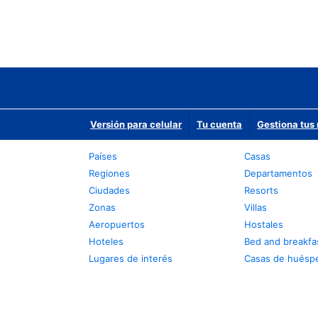
Versión para celular
Tu cuenta
Gestiona tus 
Países
Casas
Regiones
Departamentos
Ciudades
Resorts
Zonas
Villas
Aeropuertos
Hostales
Hoteles
Bed and breakfa
Lugares de interés
Casas de huésp