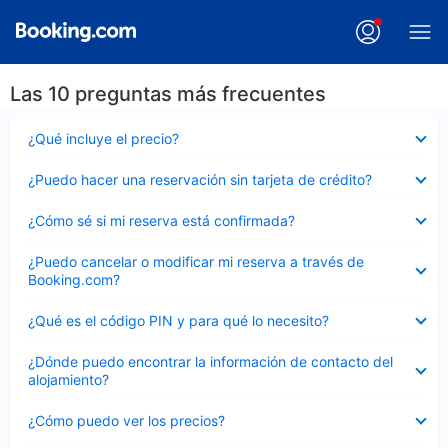
Las 10 preguntas más frecuentes
Elemento
¿Qué incluye el precio?
cerrado
Elemento
¿Puedo hacer una reservación sin tarjeta de crédito?
cerrado
Elemento
¿Cómo sé si mi reserva está confirmada?
cerrado
Elemento
¿Puedo cancelar o modificar mi reserva a través de
cerrado
Booking.com?
Elemento
¿Qué es el código PIN y para qué lo necesito?
cerrado
Elemento
¿Dónde puedo encontrar la información de contacto del
cerrado
alojamiento?
Elemento
¿Cómo puedo ver los precios?
cerrado