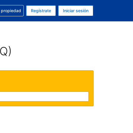
a con la reservación
u propiedad
Regístrate
Iniciar sesión
tual es Peso mexicano
fieres. Tu idioma actual es Español (México)
AQ)