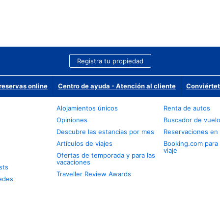
Registra tu propiedad
reservas online
Centro de ayuda - Atención al cliente
Conviértet
Alojamientos únicos
Renta de autos
Opiniones
Buscador de vuel
Descubre las estancias por mes
Reservaciones en 
Artículos de viajes
Booking.com para
viaje
Ofertas de temporada y para las
vacaciones
sts
Traveller Review Awards
edes