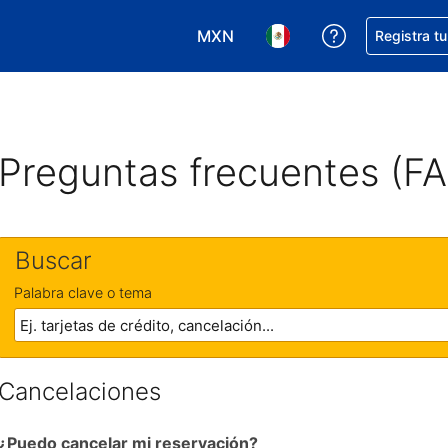
MXN
Obtener ayud
Registra t
Elegir tu moneda. Tu moneda ac
Elegir el idioma que pre
Preguntas frecuentes (F
Buscar
Palabra clave o tema
Cancelaciones
¿Puedo cancelar mi reservación?