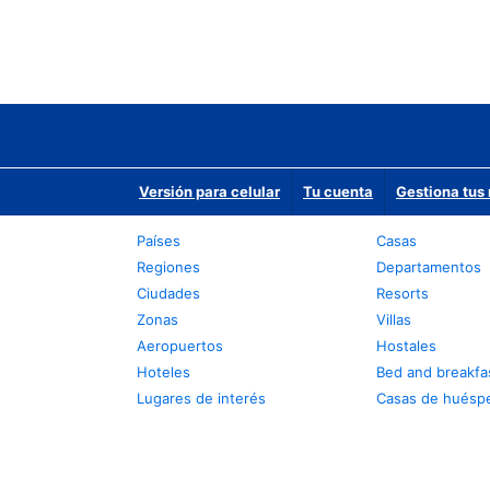
Versión para celular
Tu cuenta
Gestiona tus 
Países
Casas
Regiones
Departamentos
Ciudades
Resorts
Zonas
Villas
Aeropuertos
Hostales
Hoteles
Bed and breakfa
Lugares de interés
Casas de huésp