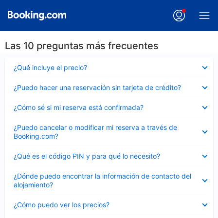
Las 10 preguntas más frecuentes
Elemento
¿Qué incluye el precio?
cerrado
Elemento
¿Puedo hacer una reservación sin tarjeta de crédito?
cerrado
Elemento
¿Cómo sé si mi reserva está confirmada?
cerrado
Elemento
¿Puedo cancelar o modificar mi reserva a través de
cerrado
Booking.com?
Elemento
¿Qué es el código PIN y para qué lo necesito?
cerrado
Elemento
¿Dónde puedo encontrar la información de contacto del
cerrado
alojamiento?
Elemento
¿Cómo puedo ver los precios?
cerrado